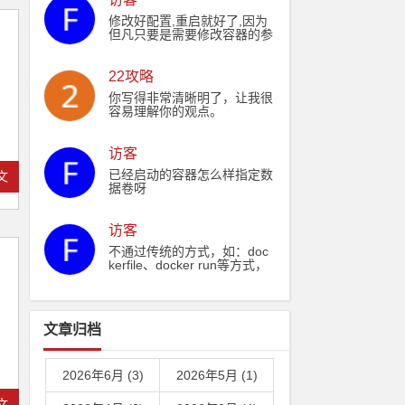
˃˃ ./Dockerfile echo "RUN y
um install -y nginx" ˃˃ ./Doc
修改好配置,重启就好了,因为
kerfile echo "WORKDIR /ww
但凡只要是需要修改容器的参
w" ˃˃ ./Dockerfile echo "CO
数,都需要重新启动
PY ./output /www" ˃˃ ./Dock
erfile #切换淘宝源避免yarn
22攻略
安装pm2总是失败问题 echo
"RUN yarn config set registr
你写得非常清晰明了，让我很
y https://registry.npm.taoba
容易理解你的观点。
o.org/" ˃˃ ./Dockerfile echo
"RUN yarn config get registr
y" ˃˃ ./Dockerfile echo "RUN
访客
yarn && yarn global add pm
已经启动的容器怎么样指定数
文
2" ˃˃ ./Dockerfile echo "COP
据卷呀
Y ./output/dist/html /usr/shar
e/nginx/html" ˃˃ ./Dockerfile
echo "COPY ./output/nginx.c
访客
onf /etc/nginx/nginx.conf" ˃˃
./Dockerfile echo "RUN wher
不通过传统的方式，如：doc
eis nginx" ˃˃ ./Dockerfile ec
kerfile、docker run等方式，
ho "EXPOSE 8000" ˃˃ ./Doc
想在docker容器创建的时
kerfile echo "CMD pm2 start
候，自动就能挂载特定文件
process.json && nginx -g 'da
卷，有办法吗？
emon off;'" ˃˃ ./Dockerfile
文章归档
2026年6月 (3)
2026年5月 (1)
文