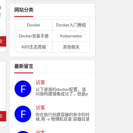
自
网站分类
理
Docker
Docker入门教程
Docker安装手册
Kubernetes
文
K8S生态周报
其他相关
最新留言
访客
以下是我的docker配置，请
问我构建镜像成功了，但是p
ull拉取失败了，和我的docke
rFile配置有关系么： echo "F
ROM hub.sfjswl.com/basic/n
访客
ode:14" ˃ ./Dockerfile echo
你在执行创建容器的命令的时
文
"RUN rpm -Uvh http://nginx.
候,用 -v 物理机目录:容器目录
org/packages/centos/7/noar
这样就可以挂载了,铁子
ch/RPMS/nginx-release-cent
os-7-0.el7.ngx.noarch.rpm"
访客