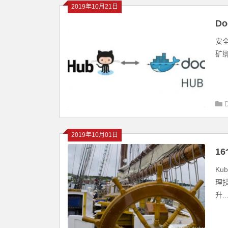
2019年10月21日
D
感
安全
矿绑
2019年10月01日
16
Ku
理
升..