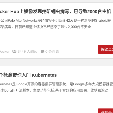
ocker Hub上镜像发现挖矿蠕虫病毒，已导致2000台主机
染
公司Palo Alto Networks威胁情报小组Unit 42发现一种新型的Graboid挖
架病毒，目前已知这个蠕虫已经感染了超过2,000台不安全...
阅读全
Docker
8449 人阅读
0 条评论
个概念带你入门 Kubernetes
bernetes是Google开源的容器集群管理系统，是Google多年⼤规模容器管
技术Borg的开源版本，主要功能包括:基于容器的应用部署、维护和滚动
.
阅读全