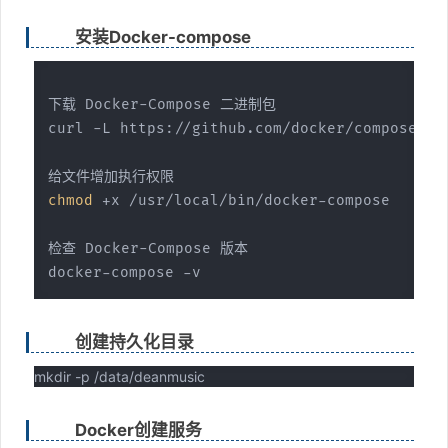
安装Docker-compose
下载 Docker-Compose 二进制包
curl -L https://github.com/docker/compose/re
给文件增加执行权限
chmod
 +x /usr/local/bin/docker-compose
检查 Docker-Compose 版本
docker-compose -v
创建持久化目录
mkdir -p /data/deanmusic
Docker创建服务