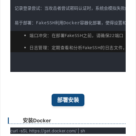
记录登录尝试：当攻击者尝试密码认证时，系统会模拟失败的登
易于部署：FakeSSH利用Docker容器化部署，使得设置和
端口冲突：在部署FakeSSH之前，请确保22端口（
日志管理：定期查看和分析FakeSSH的日志文件，
部署安装
安装Docker
curl -sSL https://get.docker.com/ | sh