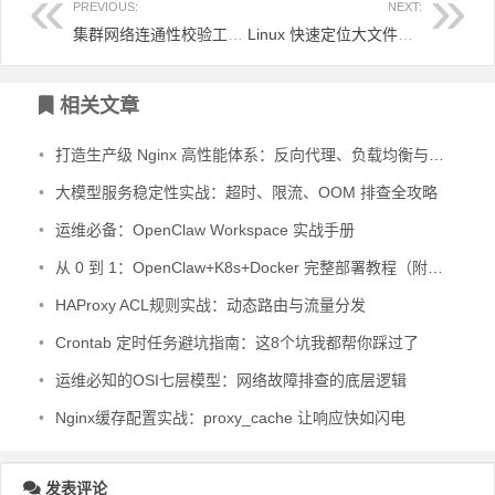
PREVIOUS:
NEXT:
集群网络连通性校验工具-NetDoctor
Linux 快速定位大文件和日志的实用技巧
相关文章
•
打造生产级 Nginx 高性能体系：反向代理、负载均衡与缓存优化实践
•
大模型服务稳定性实战：超时、限流、OOM 排查全攻略
•
运维必备：OpenClaw Workspace 实战手册
•
从 0 到 1：OpenClaw+K8s+Docker 完整部署教程（附避坑 + 排错）
•
HAProxy ACL规则实战：动态路由与流量分发
•
Crontab 定时任务避坑指南：这8个坑我都帮你踩过了
•
运维必知的OSI七层模型：网络故障排查的底层逻辑
•
Nginx缓存配置实战：proxy_cache 让响应快如闪电
发表评论